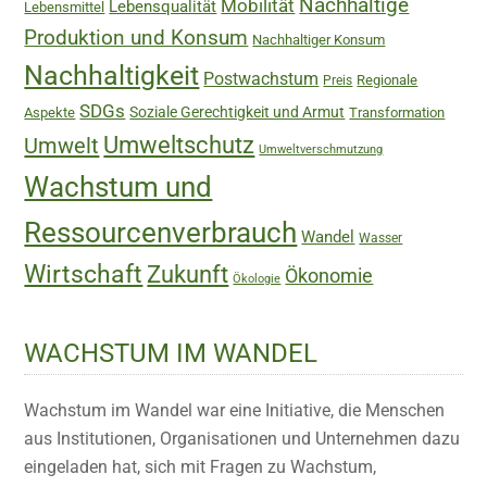
Nachhaltige
Mobilität
Lebensqualität
Lebensmittel
Produktion und Konsum
Nachhaltiger Konsum
Nachhaltigkeit
Postwachstum
Regionale
Preis
SDGs
Soziale Gerechtigkeit und Armut
Aspekte
Transformation
Umweltschutz
Umwelt
Umweltverschmutzung
Wachstum und
Ressourcenverbrauch
Wandel
Wasser
Wirtschaft
Zukunft
Ökonomie
Ökologie
WACHSTUM IM WANDEL
Wachstum im Wandel war eine Initiative, die Menschen
aus Institutionen, Organisationen und Unternehmen dazu
eingeladen hat, sich mit Fragen zu Wachstum,