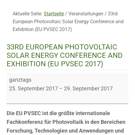
Aktuelle Seite:
Startseite
/
Veranstaltungen
/
33rd
European Photovoltaic Solar Energy Conference and
Exhibition (EU PVSEC 2017)
33RD EUROPEAN PHOTOVOLTAIC
SOLAR ENERGY CONFERENCE AND
EXHIBITION (EU PVSEC 2017)
33rd
ganztags
European
25. September 2017
–
29. September 2017
Photovoltaic
Solar
Energy
Die EU PVSEC ist die größte internationale
Conference
Fachkonferenz für Photovoltaik in den Bereichen
and
Forschung, Technologien und Anwendungen und