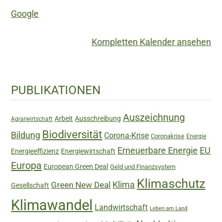
Google
Kompletten Kalender ansehen
Haupt-
PUBLIKATIONEN
Sidebar
Auszeichnung
Arbeit
Ausschreibung
Agrarwirtschaft
Biodiversität
Bildung
Corona-Krise
Coronakrise
Energie
Erneuerbare Energie
EU
Energieeffizienz
Energiewirtschaft
Europa
European Green Deal
Geld und Finanzsystem
Klimaschutz
Green New Deal
Klima
Gesellschaft
Klimawandel
Landwirtschaft
Leben am Land