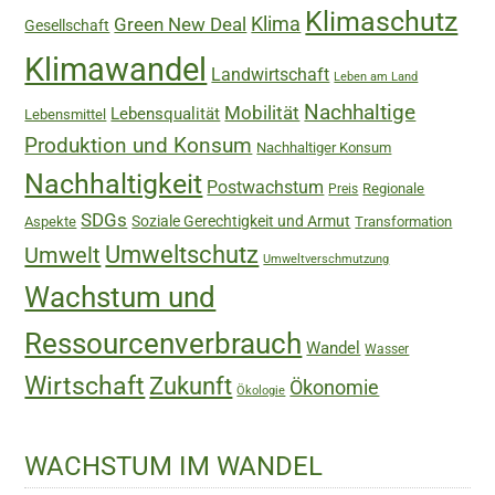
Klimaschutz
Green New Deal
Klima
Gesellschaft
Klimawandel
Landwirtschaft
Leben am Land
Nachhaltige
Mobilität
Lebensqualität
Lebensmittel
Produktion und Konsum
Nachhaltiger Konsum
Nachhaltigkeit
Postwachstum
Regionale
Preis
SDGs
Soziale Gerechtigkeit und Armut
Aspekte
Transformation
Umweltschutz
Umwelt
Umweltverschmutzung
Wachstum und
Ressourcenverbrauch
Wandel
Wasser
Wirtschaft
Zukunft
Ökonomie
Ökologie
WACHSTUM IM WANDEL