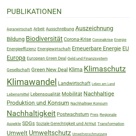
Haupt-
PUBLIKATIONEN
Sidebar
Auszeichnung
Arbeit
Ausschreibung
Agrarwirtschaft
Biodiversität
Bildung
Corona-Krise
Coronakrise
Energie
Erneuerbare Energie
EU
Energieeffizienz
Energiewirtschaft
Europa
European Green Deal
Geld und Finanzsystem
Klimaschutz
Green New Deal
Klima
Gesellschaft
Klimawandel
Landwirtschaft
Leben am Land
Nachhaltige
Mobilität
Lebensqualität
Lebensmittel
Produktion und Konsum
Nachhaltiger Konsum
Nachhaltigkeit
Postwachstum
Regionale
Preis
SDGs
Soziale Gerechtigkeit und Armut
Aspekte
Transformation
Umweltschutz
Umwelt
Umweltverschmutzung