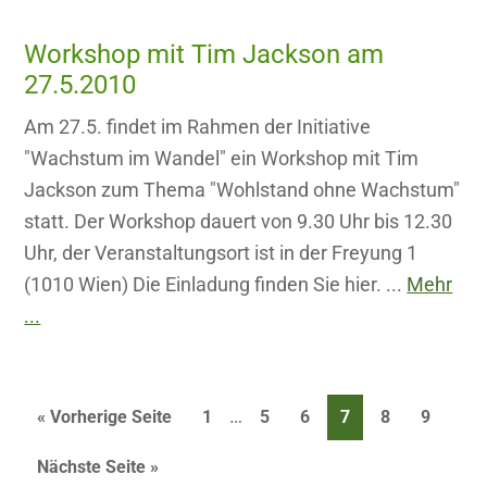
Workshop mit Tim Jackson am
27.5.2010
Am 27.5. findet im Rahmen der Initiative
"Wachstum im Wandel" ein Workshop mit Tim
Jackson zum Thema "Wohlstand ohne Wachstum"
statt. Der Workshop dauert von 9.30 Uhr bis 12.30
Uhr, der Veranstaltungsort ist in der Freyung 1
(1010 Wien) Die Einladung finden Sie hier. ...
Mehr
...
Interim
…
Seite
Seite
Seite
Seite
Seite
Seite
« Vorherige Seite
1
5
6
7
8
9
pages
Nächste Seite »
omitted