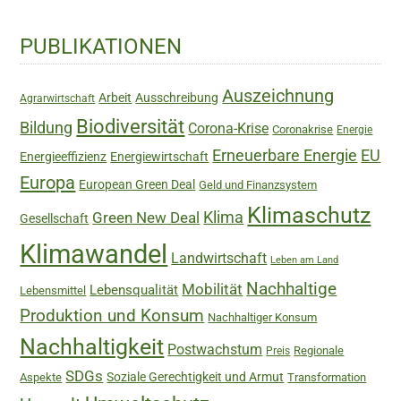
Haupt-
PUBLIKATIONEN
Sidebar
Auszeichnung
Arbeit
Ausschreibung
Agrarwirtschaft
Biodiversität
Bildung
Corona-Krise
Coronakrise
Energie
Erneuerbare Energie
EU
Energieeffizienz
Energiewirtschaft
Europa
European Green Deal
Geld und Finanzsystem
Klimaschutz
Green New Deal
Klima
Gesellschaft
Klimawandel
Landwirtschaft
Leben am Land
Nachhaltige
Mobilität
Lebensqualität
Lebensmittel
Produktion und Konsum
Nachhaltiger Konsum
Nachhaltigkeit
Postwachstum
Regionale
Preis
SDGs
Soziale Gerechtigkeit und Armut
Aspekte
Transformation