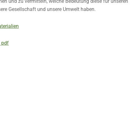
hen und zu vermitteln, welche Bedeutung diese für unseren
nsere Gesellschaft und unsere Umwelt haben.
terialien
 pdf