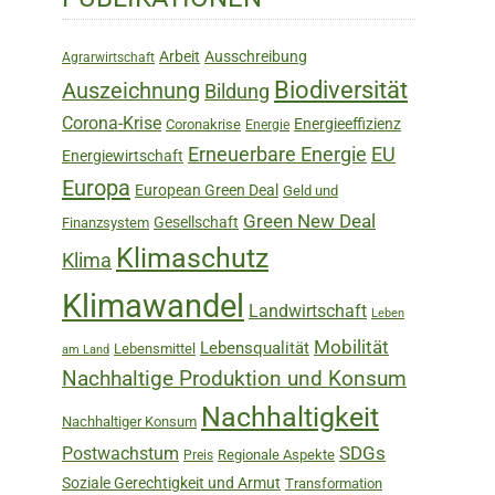
Sidebar
Arbeit
Ausschreibung
Agrarwirtschaft
Biodiversität
Auszeichnung
Bildung
Corona-Krise
Energieeffizienz
Coronakrise
Energie
Erneuerbare Energie
EU
Energiewirtschaft
Europa
European Green Deal
Geld und
Green New Deal
Gesellschaft
Finanzsystem
Klimaschutz
Klima
Klimawandel
Landwirtschaft
Leben
Mobilität
Lebensqualität
Lebensmittel
am Land
Nachhaltige Produktion und Konsum
Nachhaltigkeit
Nachhaltiger Konsum
SDGs
Postwachstum
Regionale Aspekte
Preis
Soziale Gerechtigkeit und Armut
Transformation