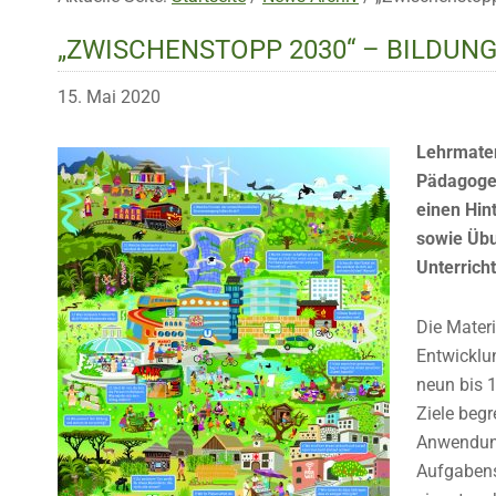
„ZWISCHENSTOPP 2030“ – BILDUN
15. Mai 2020
Lehrmater
Pädagogen
einen Hin
sowie Übu
Unterricht
Die Materi
Entwicklun
neun bis 1
Ziele begr
Anwendung
Aufgabens