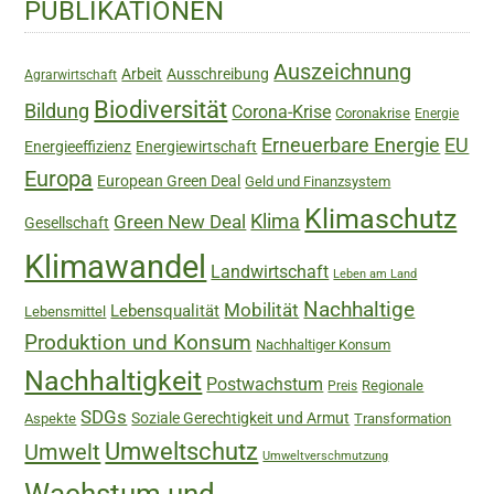
PUBLIKATIONEN
Sidebar
Auszeichnung
Arbeit
Ausschreibung
Agrarwirtschaft
Biodiversität
Bildung
Corona-Krise
Coronakrise
Energie
Erneuerbare Energie
EU
Energieeffizienz
Energiewirtschaft
Europa
European Green Deal
Geld und Finanzsystem
Klimaschutz
Green New Deal
Klima
Gesellschaft
Klimawandel
Landwirtschaft
Leben am Land
Nachhaltige
Mobilität
Lebensqualität
Lebensmittel
Produktion und Konsum
Nachhaltiger Konsum
Nachhaltigkeit
Postwachstum
Regionale
Preis
SDGs
Soziale Gerechtigkeit und Armut
Aspekte
Transformation
Umweltschutz
Umwelt
Umweltverschmutzung
Wachstum und