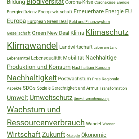
Biodiversität
Bildung
Corona-Krise
Coronakrise
Energie
Erneuerbare Energie
EU
Energieeffizienz
Energiewirtschaft
Europa
European Green Deal
Geld und Finanzsystem
Klimaschutz
Green New Deal
Klima
Gesellschaft
Klimawandel
Landwirtschaft
Leben am Land
Nachhaltige
Mobilität
Lebensqualität
Lebensmittel
Produktion und Konsum
Nachhaltiger Konsum
Nachhaltigkeit
Postwachstum
Regionale
Preis
SDGs
Soziale Gerechtigkeit und Armut
Aspekte
Transformation
Umweltschutz
Umwelt
Umweltverschmutzung
Wachstum und
Ressourcenverbrauch
Wandel
Wasser
Wirtschaft
Zukunft
Ökonomie
Ökologie