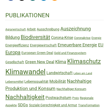
Haupt-
PUBLIKATIONEN
Sidebar
Auszeichnung
Arbeit
Ausschreibung
Agrarwirtschaft
Biodiversität
Bildung
Corona-Krise
Coronakrise
Energie
Erneuerbare Energie
EU
Energieeffizienz
Energiewirtschaft
Europa
European Green Deal
Geld und Finanzsystem
Klimaschutz
Green New Deal
Klima
Gesellschaft
Klimawandel
Landwirtschaft
Leben am Land
Nachhaltige
Mobilität
Lebensqualität
Lebensmittel
Produktion und Konsum
Nachhaltiger Konsum
Nachhaltigkeit
Postwachstum
Regionale
Preis
SDGs
Soziale Gerechtigkeit und Armut
Aspekte
Transformation