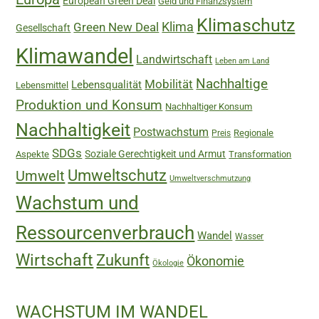
European Green Deal
Geld und Finanzsystem
Klimaschutz
Green New Deal
Klima
Gesellschaft
Klimawandel
Landwirtschaft
Leben am Land
Nachhaltige
Mobilität
Lebensqualität
Lebensmittel
Produktion und Konsum
Nachhaltiger Konsum
Nachhaltigkeit
Postwachstum
Regionale
Preis
SDGs
Soziale Gerechtigkeit und Armut
Aspekte
Transformation
Umweltschutz
Umwelt
Umweltverschmutzung
Wachstum und
Ressourcenverbrauch
Wandel
Wasser
Wirtschaft
Zukunft
Ökonomie
Ökologie
WACHSTUM IM WANDEL