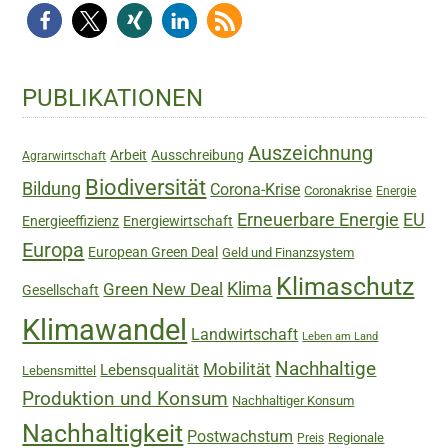
Haupt-
PUBLIKATIONEN
Sidebar
Auszeichnung
Arbeit
Ausschreibung
Agrarwirtschaft
Biodiversität
Bildung
Corona-Krise
Coronakrise
Energie
Erneuerbare Energie
EU
Energieeffizienz
Energiewirtschaft
Europa
European Green Deal
Geld und Finanzsystem
Klimaschutz
Green New Deal
Klima
Gesellschaft
Klimawandel
Landwirtschaft
Leben am Land
Nachhaltige
Mobilität
Lebensqualität
Lebensmittel
Produktion und Konsum
Nachhaltiger Konsum
Nachhaltigkeit
Postwachstum
Regionale
Preis