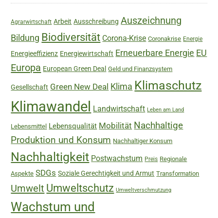
Sidebar
Auszeichnung
Arbeit
Ausschreibung
Agrarwirtschaft
Biodiversität
Bildung
Corona-Krise
Coronakrise
Energie
Erneuerbare Energie
EU
Energieeffizienz
Energiewirtschaft
Europa
European Green Deal
Geld und Finanzsystem
Klimaschutz
Green New Deal
Klima
Gesellschaft
Klimawandel
Landwirtschaft
Leben am Land
Nachhaltige
Mobilität
Lebensqualität
Lebensmittel
Produktion und Konsum
Nachhaltiger Konsum
Nachhaltigkeit
Postwachstum
Regionale
Preis
SDGs
Soziale Gerechtigkeit und Armut
Aspekte
Transformation
Umweltschutz
Umwelt
Umweltverschmutzung
Wachstum und