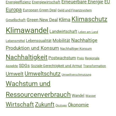
Erneuerbare Energie
EU
Energieeffizienz
Energiewirtschaft
Europa
European Green Deal
Geld und Finanzsystem
Klimaschutz
Green New Deal
Klima
Gesellschaft
Klimawandel
Landwirtschaft
Leben am Land
Nachhaltige
Mobilität
Lebensqualität
Lebensmittel
Produktion und Konsum
Nachhaltiger Konsum
Nachhaltigkeit
Postwachstum
Regionale
Preis
SDGs
Soziale Gerechtigkeit und Armut
Aspekte
Transformation
Umweltschutz
Umwelt
Umweltverschmutzung
Wachstum und
Ressourcenverbrauch
Wandel
Wasser
Wirtschaft
Zukunft
Ökonomie
Ökologie