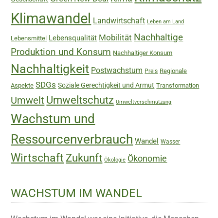
Klimawandel
Landwirtschaft
Leben am Land
Nachhaltige
Mobilität
Lebensqualität
Lebensmittel
Produktion und Konsum
Nachhaltiger Konsum
Nachhaltigkeit
Postwachstum
Regionale
Preis
SDGs
Soziale Gerechtigkeit und Armut
Aspekte
Transformation
Umweltschutz
Umwelt
Umweltverschmutzung
Wachstum und
Ressourcenverbrauch
Wandel
Wasser
Wirtschaft
Zukunft
Ökonomie
Ökologie
WACHSTUM IM WANDEL