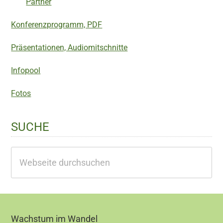
Partner
Konferenzprogramm, PDF
Präsentationen, Audiomitschnitte
Infopool
Fotos
SUCHE
Webseite
durchsuchen
Footer
Wachstum im Wandel