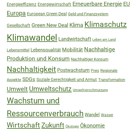
Erneuerbare Energie
EU
Energieeffizienz
Energiewirtschaft
Europa
European Green Deal
Geld und Finanzsystem
Klimaschutz
Green New Deal
Klima
Gesellschaft
Klimawandel
Landwirtschaft
Leben am Land
Nachhaltige
Mobilität
Lebensqualität
Lebensmittel
Produktion und Konsum
Nachhaltiger Konsum
Nachhaltigkeit
Postwachstum
Regionale
Preis
SDGs
Soziale Gerechtigkeit und Armut
Aspekte
Transformation
Umweltschutz
Umwelt
Umweltverschmutzung
Wachstum und
Ressourcenverbrauch
Wandel
Wasser
Wirtschaft
Zukunft
Ökonomie
Ökologie