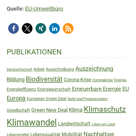
Quelle:
EU-Umweltbüro
Haupt-
PUBLIKATIONEN
Sidebar
Auszeichnung
Arbeit
Ausschreibung
Agrarwirtschaft
Biodiversität
Bildung
Corona-Krise
Coronakrise
Energie
Erneuerbare Energie
EU
Energieeffizienz
Energiewirtschaft
Europa
European Green Deal
Geld und Finanzsystem
Klimaschutz
Green New Deal
Klima
Gesellschaft
Klimawandel
Landwirtschaft
Leben am Land
Nachhaltige
Mobilität
Lebensqualität
Lebensmittel