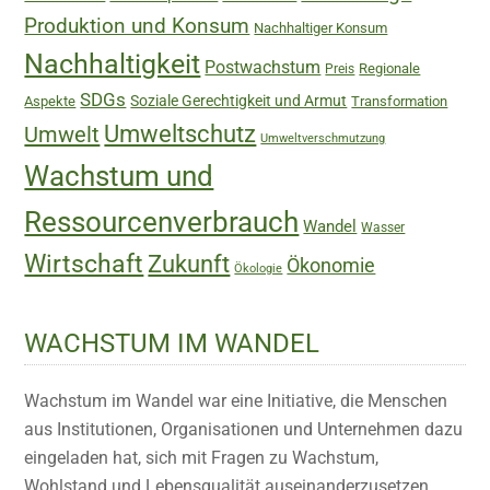
Produktion und Konsum
Nachhaltiger Konsum
Nachhaltigkeit
Postwachstum
Regionale
Preis
SDGs
Soziale Gerechtigkeit und Armut
Aspekte
Transformation
Umweltschutz
Umwelt
Umweltverschmutzung
Wachstum und
Ressourcenverbrauch
Wandel
Wasser
Wirtschaft
Zukunft
Ökonomie
Ökologie
WACHSTUM IM WANDEL
Wachstum im Wandel war eine Initiative, die Menschen
aus Institutionen, Organisationen und Unternehmen dazu
eingeladen hat, sich mit Fragen zu Wachstum,
Wohlstand und Lebensqualität auseinanderzusetzen.