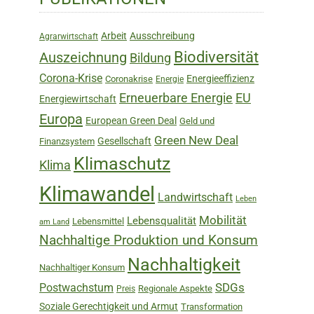
Sidebar
Arbeit
Ausschreibung
Agrarwirtschaft
Biodiversität
Auszeichnung
Bildung
Corona-Krise
Energieeffizienz
Coronakrise
Energie
Erneuerbare Energie
EU
Energiewirtschaft
Europa
European Green Deal
Geld und
Green New Deal
Gesellschaft
Finanzsystem
Klimaschutz
Klima
Klimawandel
Landwirtschaft
Leben
Mobilität
Lebensqualität
Lebensmittel
am Land
Nachhaltige Produktion und Konsum
Nachhaltigkeit
Nachhaltiger Konsum
SDGs
Postwachstum
Regionale Aspekte
Preis
Soziale Gerechtigkeit und Armut
Transformation