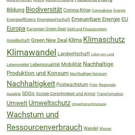
Biodiversität
Bildung
Corona-Krise
Coronakrise
Energie
Erneuerbare Energie
EU
Energieeffizienz
Energiewirtschaft
Europa
European Green Deal
Geld und Finanzsystem
Klimaschutz
Green New Deal
Klima
Gesellschaft
Klimawandel
Landwirtschaft
Leben am Land
Nachhaltige
Mobilität
Lebensqualität
Lebensmittel
Produktion und Konsum
Nachhaltiger Konsum
Nachhaltigkeit
Postwachstum
Regionale
Preis
SDGs
Soziale Gerechtigkeit und Armut
Aspekte
Transformation
Umweltschutz
Umwelt
Umweltverschmutzung
Wachstum und
Ressourcenverbrauch
Wandel
Wasser