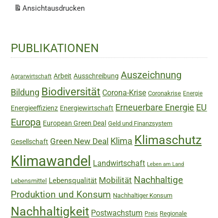
Ansicht
ausdrucken
Haupt-
PUBLIKATIONEN
Sidebar
Auszeichnung
Arbeit
Ausschreibung
Agrarwirtschaft
Biodiversität
Bildung
Corona-Krise
Coronakrise
Energie
Erneuerbare Energie
EU
Energieeffizienz
Energiewirtschaft
Europa
European Green Deal
Geld und Finanzsystem
Klimaschutz
Green New Deal
Klima
Gesellschaft
Klimawandel
Landwirtschaft
Leben am Land
Nachhaltige
Mobilität
Lebensqualität
Lebensmittel
Produktion und Konsum
Nachhaltiger Konsum
Nachhaltigkeit
Postwachstum
Regionale
Preis