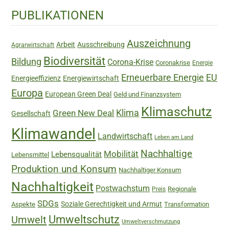
Haupt-
PUBLIKATIONEN
Sidebar
Auszeichnung
Arbeit
Ausschreibung
Agrarwirtschaft
Biodiversität
Bildung
Corona-Krise
Coronakrise
Energie
Erneuerbare Energie
EU
Energieeffizienz
Energiewirtschaft
Europa
European Green Deal
Geld und Finanzsystem
Klimaschutz
Green New Deal
Klima
Gesellschaft
Klimawandel
Landwirtschaft
Leben am Land
Nachhaltige
Mobilität
Lebensqualität
Lebensmittel
Produktion und Konsum
Nachhaltiger Konsum
Nachhaltigkeit
Postwachstum
Regionale
Preis
SDGs
Soziale Gerechtigkeit und Armut
Aspekte
Transformation
Umweltschutz
Umwelt
Umweltverschmutzung