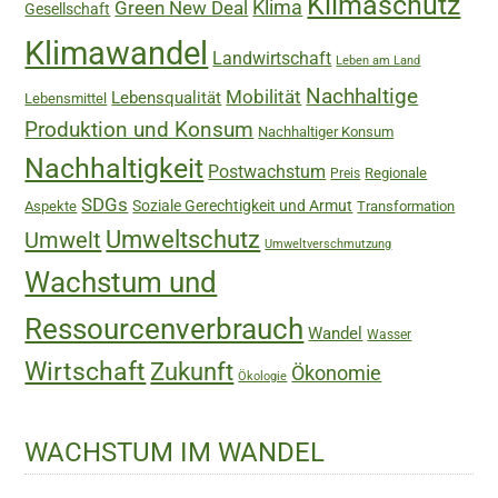
Klimaschutz
Green New Deal
Klima
Gesellschaft
Klimawandel
Landwirtschaft
Leben am Land
Nachhaltige
Mobilität
Lebensqualität
Lebensmittel
Produktion und Konsum
Nachhaltiger Konsum
Nachhaltigkeit
Postwachstum
Regionale
Preis
SDGs
Soziale Gerechtigkeit und Armut
Aspekte
Transformation
Umweltschutz
Umwelt
Umweltverschmutzung
Wachstum und
Ressourcenverbrauch
Wandel
Wasser
Wirtschaft
Zukunft
Ökonomie
Ökologie
WACHSTUM IM WANDEL