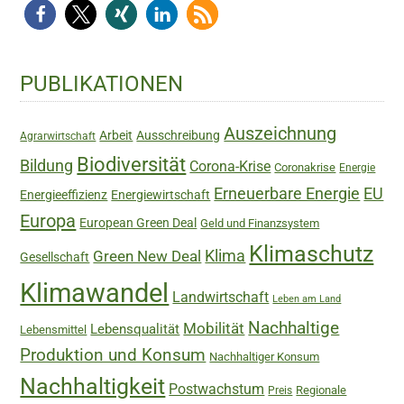
Haupt-
PUBLIKATIONEN
Sidebar
Auszeichnung
Arbeit
Ausschreibung
Agrarwirtschaft
Biodiversität
Bildung
Corona-Krise
Coronakrise
Energie
Erneuerbare Energie
EU
Energieeffizienz
Energiewirtschaft
Europa
European Green Deal
Geld und Finanzsystem
Klimaschutz
Green New Deal
Klima
Gesellschaft
Klimawandel
Landwirtschaft
Leben am Land
Nachhaltige
Mobilität
Lebensqualität
Lebensmittel
Produktion und Konsum
Nachhaltiger Konsum
Nachhaltigkeit
Postwachstum
Regionale
Preis