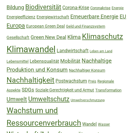
Biodiversität
Bildung
Corona-Krise
Coronakrise
Energie
Erneuerbare Energie
EU
Energieeffizienz
Energiewirtschaft
Europa
European Green Deal
Geld und Finanzsystem
Klimaschutz
Green New Deal
Klima
Gesellschaft
Klimawandel
Landwirtschaft
Leben am Land
Nachhaltige
Mobilität
Lebensqualität
Lebensmittel
Produktion und Konsum
Nachhaltiger Konsum
Nachhaltigkeit
Postwachstum
Regionale
Preis
SDGs
Soziale Gerechtigkeit und Armut
Aspekte
Transformation
Umweltschutz
Umwelt
Umweltverschmutzung
Wachstum und
Ressourcenverbrauch
Wandel
Wasser