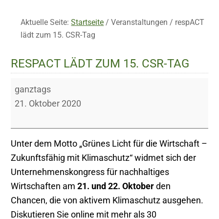
Aktuelle Seite:
Startseite
/
Veranstaltungen
/
respACT
lädt zum 15. CSR-Tag
RESPACT LÄDT ZUM 15. CSR-TAG
respACT
ganztags
lädt
21. Oktober 2020
zum
15.
CSR-
Unter dem Motto „Grünes Licht für die Wirtschaft –
Tag
Zukunftsfähig mit Klimaschutz“ widmet sich der
Unternehmenskongress für nachhaltiges
Wirtschaften am
21. und 22. Oktober
den
Chancen, die von aktivem Klimaschutz ausgehen.
Diskutieren Sie online mit mehr als 30