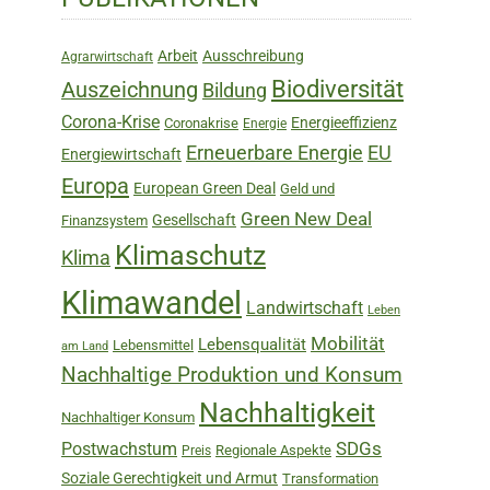
Sidebar
Arbeit
Ausschreibung
Agrarwirtschaft
Biodiversität
Auszeichnung
Bildung
Corona-Krise
Energieeffizienz
Coronakrise
Energie
Erneuerbare Energie
EU
Energiewirtschaft
Europa
European Green Deal
Geld und
Green New Deal
Gesellschaft
Finanzsystem
Klimaschutz
Klima
Klimawandel
Landwirtschaft
Leben
Mobilität
Lebensqualität
Lebensmittel
am Land
Nachhaltige Produktion und Konsum
Nachhaltigkeit
Nachhaltiger Konsum
SDGs
Postwachstum
Regionale Aspekte
Preis
Soziale Gerechtigkeit und Armut
Transformation