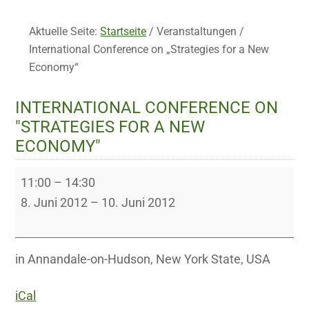
Aktuelle Seite:
Startseite
/
Veranstaltungen
/
International Conference on „Strategies for a New
Economy“
INTERNATIONAL CONFERENCE ON
"STRATEGIES FOR A NEW
ECONOMY"
International
11:00
–
14:30
Conference
8. Juni 2012
–
10. Juni 2012
on
"Strategies
for
in Annandale-on-Hudson, New York State, USA
a
iCal
New