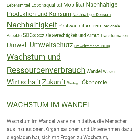
Nachhaltige
Mobilität
Lebensqualität
Lebensmittel
Produktion und Konsum
Nachhaltiger Konsum
Nachhaltigkeit
Postwachstum
Regionale
Preis
SDGs
Soziale Gerechtigkeit und Armut
Aspekte
Transformation
Umweltschutz
Umwelt
Umweltverschmutzung
Wachstum und
Ressourcenverbrauch
Wandel
Wasser
Wirtschaft
Zukunft
Ökonomie
Ökologie
WACHSTUM IM WANDEL
Wachstum im Wandel war eine Initiative, die Menschen
aus Institutionen, Organisationen und Unternehmen dazu
eingeladen hat, sich mit Fragen zu Wachstum,