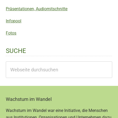
Präsentationen, Audiomitschnitte
Infopool
Fotos
SUCHE
Webseite
durchsuchen
Footer
Wachstum im Wandel
Wachstum im Wandel war eine Initiative, die Menschen
aus Institutionen, Organisationen und Unternehmen dazu