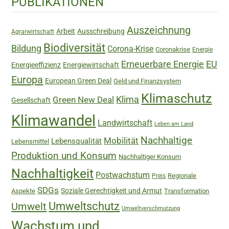
PUBLIKATIONEN
Sidebar
Auszeichnung
Arbeit
Ausschreibung
Agrarwirtschaft
Biodiversität
Bildung
Corona-Krise
Coronakrise
Energie
Erneuerbare Energie
EU
Energieeffizienz
Energiewirtschaft
Europa
European Green Deal
Geld und Finanzsystem
Klimaschutz
Green New Deal
Klima
Gesellschaft
Klimawandel
Landwirtschaft
Leben am Land
Nachhaltige
Mobilität
Lebensqualität
Lebensmittel
Produktion und Konsum
Nachhaltiger Konsum
Nachhaltigkeit
Postwachstum
Regionale
Preis
SDGs
Soziale Gerechtigkeit und Armut
Aspekte
Transformation
Umweltschutz
Umwelt
Umweltverschmutzung
Wachstum und