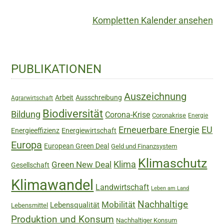
Kompletten Kalender ansehen
Haupt-
PUBLIKATIONEN
Sidebar
Auszeichnung
Arbeit
Ausschreibung
Agrarwirtschaft
Biodiversität
Bildung
Corona-Krise
Coronakrise
Energie
Erneuerbare Energie
EU
Energieeffizienz
Energiewirtschaft
Europa
European Green Deal
Geld und Finanzsystem
Klimaschutz
Green New Deal
Klima
Gesellschaft
Klimawandel
Landwirtschaft
Leben am Land
Nachhaltige
Mobilität
Lebensqualität
Lebensmittel
Produktion und Konsum
Nachhaltiger Konsum