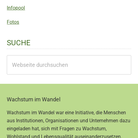
Infopool
Fotos
SUCHE
Webseite
durchsuchen
Footer
Wachstum im Wandel
Wachstum im Wandel war eine Initiative, die Menschen
aus Institutionen, Organisationen und Unternehmen dazu
eingeladen hat, sich mit Fragen zu Wachstum,
Wohlstand und Lebensqualität auseinanderzusetzen.