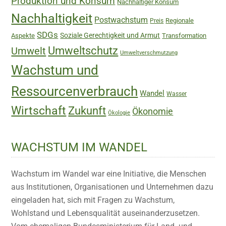
Produktion und Konsum
Nachhaltiger Konsum
Nachhaltigkeit
Postwachstum
Regionale
Preis
SDGs
Soziale Gerechtigkeit und Armut
Aspekte
Transformation
Umweltschutz
Umwelt
Umweltverschmutzung
Wachstum und
Ressourcenverbrauch
Wandel
Wasser
Wirtschaft
Zukunft
Ökonomie
Ökologie
WACHSTUM IM WANDEL
Wachstum im Wandel war eine Initiative, die Menschen
aus Institutionen, Organisationen und Unternehmen dazu
eingeladen hat, sich mit Fragen zu Wachstum,
Wohlstand und Lebensqualität auseinanderzusetzen.