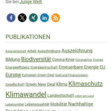
Sie bei
Junge Welt
.
Haupt-
PUBLIKATIONEN
Sidebar
Auszeichnung
Arbeit
Ausschreibung
Agrarwirtschaft
Biodiversität
Bildung
Corona-Krise
Coronakrise
Energie
Erneuerbare Energie
EU
Energieeffizienz
Energiewirtschaft
Europa
European Green Deal
Geld und Finanzsystem
Klimaschutz
Green New Deal
Klima
Gesellschaft
Klimawandel
Landwirtschaft
Leben am Land
Nachhaltige
Mobilität
Lebensqualität
Lebensmittel