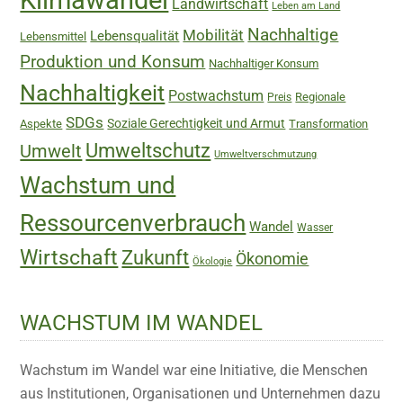
Landwirtschaft
Leben am Land
Nachhaltige
Mobilität
Lebensqualität
Lebensmittel
Produktion und Konsum
Nachhaltiger Konsum
Nachhaltigkeit
Postwachstum
Regionale
Preis
SDGs
Soziale Gerechtigkeit und Armut
Aspekte
Transformation
Umweltschutz
Umwelt
Umweltverschmutzung
Wachstum und
Ressourcenverbrauch
Wandel
Wasser
Wirtschaft
Zukunft
Ökonomie
Ökologie
WACHSTUM IM WANDEL
Wachstum im Wandel war eine Initiative, die Menschen
aus Institutionen, Organisationen und Unternehmen dazu