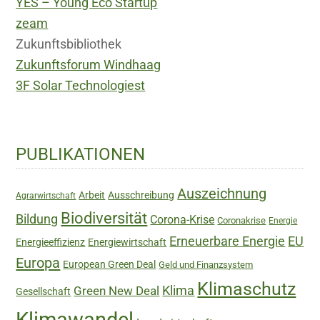
YES – Young Eco Startup
zeam
Zukunftsbibliothek
Zukunftsforum Windhaag
3F Solar Technologiest
Haupt-
PUBLIKATIONEN
Sidebar
Auszeichnung
Arbeit
Ausschreibung
Agrarwirtschaft
Biodiversität
Bildung
Corona-Krise
Coronakrise
Energie
Erneuerbare Energie
EU
Energieeffizienz
Energiewirtschaft
Europa
European Green Deal
Geld und Finanzsystem
Klimaschutz
Green New Deal
Klima
Gesellschaft
Klimawandel