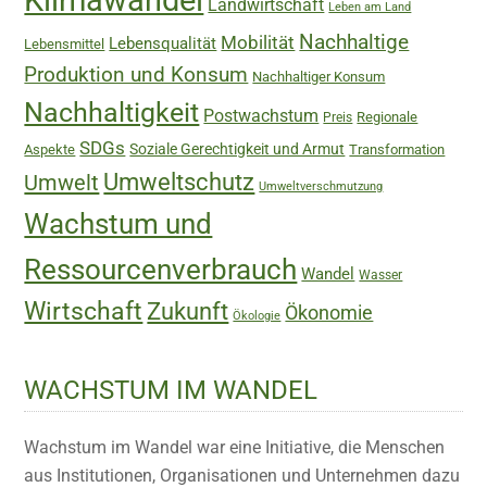
Klimawandel
Landwirtschaft
Leben am Land
Nachhaltige
Mobilität
Lebensqualität
Lebensmittel
Produktion und Konsum
Nachhaltiger Konsum
Nachhaltigkeit
Postwachstum
Regionale
Preis
SDGs
Soziale Gerechtigkeit und Armut
Aspekte
Transformation
Umweltschutz
Umwelt
Umweltverschmutzung
Wachstum und
Ressourcenverbrauch
Wandel
Wasser
Wirtschaft
Zukunft
Ökonomie
Ökologie
WACHSTUM IM WANDEL
Wachstum im Wandel war eine Initiative, die Menschen
aus Institutionen, Organisationen und Unternehmen dazu