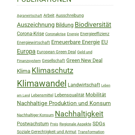
Sidebar
Arbeit
Ausschreibung
Agrarwirtschaft
Biodiversität
Auszeichnung
Bildung
Corona-Krise
Energieeffizienz
Coronakrise
Energie
Erneuerbare Energie
EU
Energiewirtschaft
Europa
European Green Deal
Geld und
Green New Deal
Gesellschaft
Finanzsystem
Klimaschutz
Klima
Klimawandel
Landwirtschaft
Leben
Mobilität
Lebensqualität
Lebensmittel
am Land
Nachhaltige Produktion und Konsum
Nachhaltigkeit
Nachhaltiger Konsum
SDGs
Postwachstum
Regionale Aspekte
Preis
Soziale Gerechtigkeit und Armut
Transformation