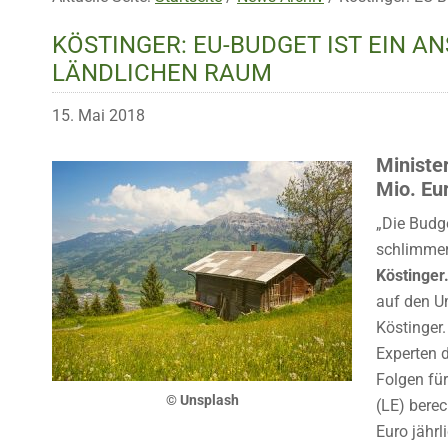
KÖSTINGER: EU-BUDGET IST EIN 
LÄNDLICHEN RAUM
15. Mai 2018
Minister
Mio. Eur
„Die Budg
schlimmer,
Köstinger
auf den U
Köstinger
Experten 
Folgen fü
© Unsplash
(LE) berec
Euro jährl