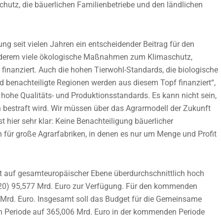
chutz, die bäuerlichen Familienbetriebe und den ländlichen
lung seit vielen Jahren ein entscheidender Beitrag für den
anderem viele ökologische Maßnahmen zum Klimaschutz,
finanziert. Auch die hohen Tierwohl-Standards, die biologische
 benachteiligte Regionen werden aus diesem Topf finanziert“,
hr hohe Qualitäts- und Produktionsstandards. Es kann nicht sein,
n bestraft wird. Wir müssen über das Agrarmodell der Zukunft
ist hier sehr klar: Keine Benachteiligung bäuerlicher
en für große Agrarfabriken, in denen es nur um Menge und Profit
llt auf gesamteuropäischer Ebene überdurchschnittlich hoch
020) 95,577 Mrd. Euro zur Verfügung. Für den kommenden
 Mrd. Euro. Insgesamt soll das Budget für die Gemeinsame
len Periode auf 365,006 Mrd. Euro in der kommenden Periode