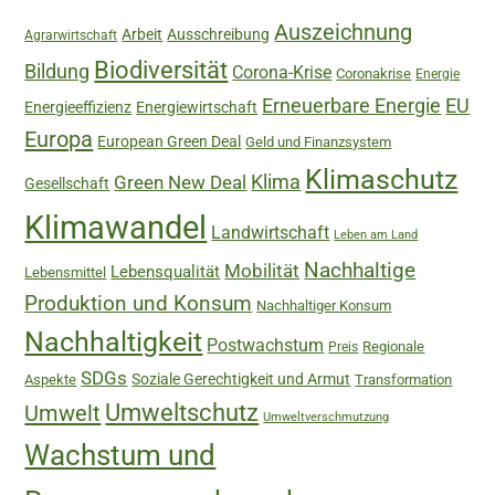
Auszeichnung
Arbeit
Ausschreibung
Agrarwirtschaft
Biodiversität
Bildung
Corona-Krise
Coronakrise
Energie
Erneuerbare Energie
EU
Energieeffizienz
Energiewirtschaft
Europa
European Green Deal
Geld und Finanzsystem
Klimaschutz
Green New Deal
Klima
Gesellschaft
Klimawandel
Landwirtschaft
Leben am Land
Nachhaltige
Mobilität
Lebensqualität
Lebensmittel
Produktion und Konsum
Nachhaltiger Konsum
Nachhaltigkeit
Postwachstum
Regionale
Preis
SDGs
Soziale Gerechtigkeit und Armut
Aspekte
Transformation
Umweltschutz
Umwelt
Umweltverschmutzung
Wachstum und