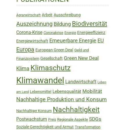
Sidebar
Arbeit
Ausschreibung
Agrarwirtschaft
Biodiversität
Auszeichnung
Bildung
Corona-Krise
Energieeffizienz
Coronakrise
Energie
Erneuerbare Energie
EU
Energiewirtschaft
Europa
European Green Deal
Geld und
Green New Deal
Gesellschaft
Finanzsystem
Klimaschutz
Klima
Klimawandel
Landwirtschaft
Leben
Mobilität
Lebensqualität
Lebensmittel
am Land
Nachhaltige Produktion und Konsum
Nachhaltigkeit
Nachhaltiger Konsum
SDGs
Postwachstum
Regionale Aspekte
Preis
Soziale Gerechtigkeit und Armut
Transformation