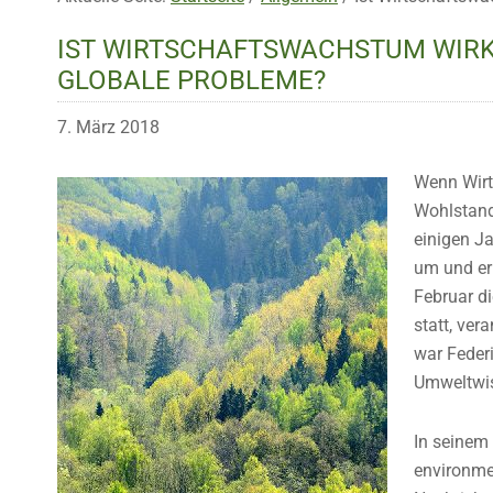
IST WIRTSCHAFTSWACHSTUM WIRK
GLOBALE PROBLEME?
7. März 2018
Wenn Wirt
Wohlstand
einigen Ja
um und err
Februar d
statt, ve
war Federi
Umweltwis
In seinem
environmen