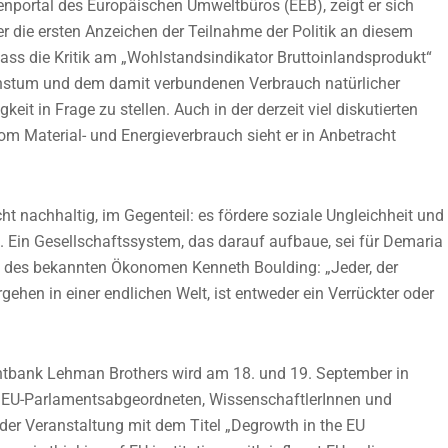
enportal des Europäischen Umweltbüros (EEB), zeigt er sich
er die ersten Anzeichen der Teilnahme der Politik an diesem
 dass die Kritik am „Wohlstandsindikator Bruttoinlandsprodukt“
achstum und dem damit verbundenen Verbrauch natürlicher
t in Frage zu stellen. Auch in der derzeit viel diskutierten
Material- und Energieverbrauch sieht er in Anbetracht
ht nachhaltig, im Gegenteil: es fördere soziale Ungleichheit und
 Ein Gesellschaftssystem, das darauf aufbaue, sei für Demaria
itat des bekannten Ökonomen Kenneth Boulding: „Jeder, der
hen in einer endlichen Welt, ist entweder ein Verrückter oder
bank Lehman Brothers wird am 18. und 19. September in
n EU-Parlamentsabgeordneten, WissenschaftlerInnen und
l der Veranstaltung mit dem Titel „Degrowth in the EU