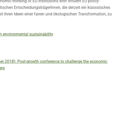
omic thinking of EU institutions with influent EU policy-
tischen EntscheidungsträgerInnen, die derzeit ein klasssisches
t ihren Ideen einer fairen und ökologischen Transformation, zu
 environmental sustainability
er 2018): Post-growth conference to challenge the economic
ers