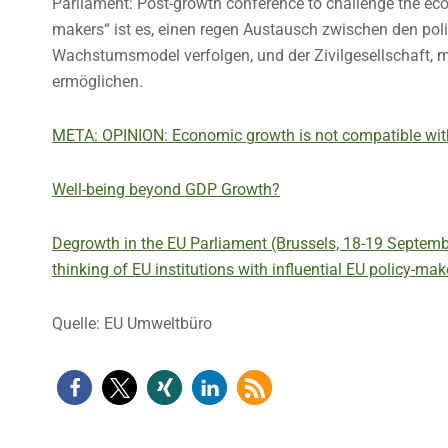
Parliament: Post-growth conference to challenge the econ
makers“ ist es, einen regen Austausch zwischen den poli
Wachstumsmodel verfolgen, und der Zivilgesellschaft, mi
ermöglichen.
META: OPINION: Economic growth is not compatible with
Well-being beyond GDP Growth?
Degrowth in the EU Parliament (Brussels, 18-19 Septemb
thinking of EU institutions with influential EU policy-mak
Quelle: EU Umweltbüro