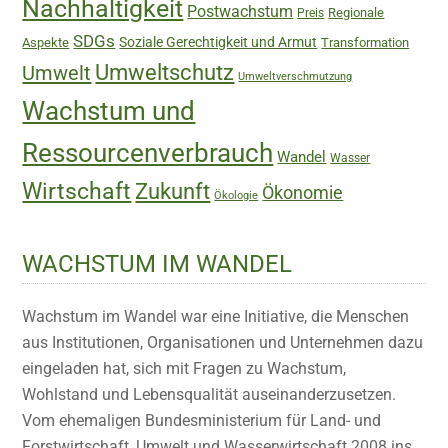
Nachhaltigkeit
Postwachstum
Regionale
Preis
SDGs
Soziale Gerechtigkeit und Armut
Aspekte
Transformation
Umweltschutz
Umwelt
Umweltverschmutzung
Wachstum und
Ressourcenverbrauch
Wandel
Wasser
Wirtschaft
Zukunft
Ökonomie
Ökologie
WACHSTUM IM WANDEL
Wachstum im Wandel war eine Initiative, die Menschen
aus Institutionen, Organisationen und Unternehmen dazu
eingeladen hat, sich mit Fragen zu Wachstum,
Wohlstand und Lebensqualität auseinanderzusetzen.
Vom ehemaligen Bundesministerium für Land- und
Forstwirtschaft, Umwelt und Wasserwirtschaft 2008 ins