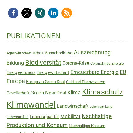
Haupt-
PUBLIKATIONEN
Sidebar
Auszeichnung
Arbeit
Ausschreibung
Agrarwirtschaft
Biodiversität
Bildung
Corona-Krise
Coronakrise
Energie
Erneuerbare Energie
EU
Energieeffizienz
Energiewirtschaft
Europa
European Green Deal
Geld und Finanzsystem
Klimaschutz
Green New Deal
Klima
Gesellschaft
Klimawandel
Landwirtschaft
Leben am Land
Nachhaltige
Mobilität
Lebensqualität
Lebensmittel
Produktion und Konsum
Nachhaltiger Konsum