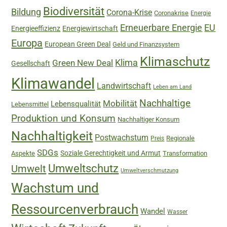
Biodiversität
Bildung
Corona-Krise
Coronakrise
Energie
Erneuerbare Energie
EU
Energieeffizienz
Energiewirtschaft
Europa
European Green Deal
Geld und Finanzsystem
Klimaschutz
Green New Deal
Klima
Gesellschaft
Klimawandel
Landwirtschaft
Leben am Land
Nachhaltige
Mobilität
Lebensqualität
Lebensmittel
Produktion und Konsum
Nachhaltiger Konsum
Nachhaltigkeit
Postwachstum
Regionale
Preis
SDGs
Soziale Gerechtigkeit und Armut
Aspekte
Transformation
Umweltschutz
Umwelt
Umweltverschmutzung
Wachstum und
Ressourcenverbrauch
Wandel
Wasser