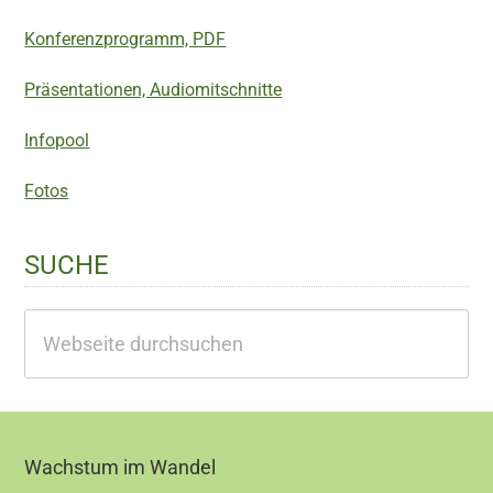
Konferenzprogramm, PDF
Präsentationen, Audiomitschnitte
Infopool
Fotos
SUCHE
Webseite
durchsuchen
Footer
Wachstum im Wandel