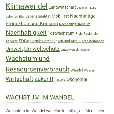
Klimawandel
Landwirtschaft
Leben am Land
Nachhaltige
Mobilität
Lebensqualität
Lebensmittel
Produktion und Konsum
Nachhaltiger Konsum
Nachhaltigkeit
Postwachstum
Regionale
Preis
SDGs
Soziale Gerechtigkeit und Armut
Aspekte
Transformation
Umweltschutz
Umwelt
Umweltverschmutzung
Wachstum und
Ressourcenverbrauch
Wandel
Wasser
Wirtschaft
Zukunft
Ökonomie
Ökologie
WACHSTUM IM WANDEL
Wachstum im Wandel war eine Initiative, die Menschen