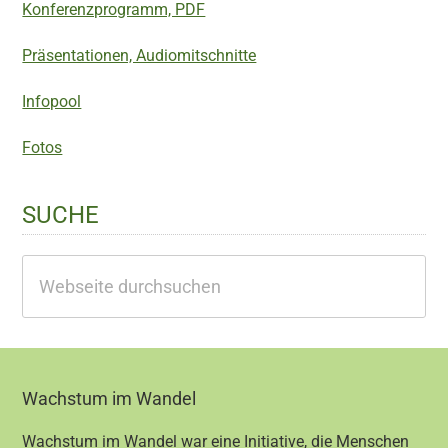
Konferenzprogramm, PDF
Präsentationen, Audiomitschnitte
Infopool
Fotos
SUCHE
Webseite
durchsuchen
Footer
Wachstum im Wandel
Wachstum im Wandel war eine Initiative, die Menschen