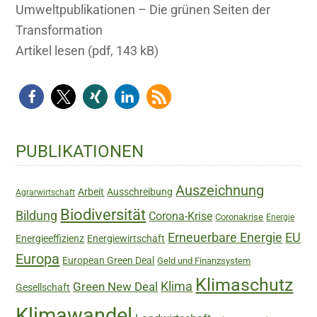
Umweltpublikationen – Die grünen Seiten der
Transformation
Artikel lesen (pdf, 143 kB)
Haupt-
PUBLIKATIONEN
Sidebar
Auszeichnung
Arbeit
Ausschreibung
Agrarwirtschaft
Biodiversität
Bildung
Corona-Krise
Coronakrise
Energie
Erneuerbare Energie
EU
Energieeffizienz
Energiewirtschaft
Europa
European Green Deal
Geld und Finanzsystem
Klimaschutz
Green New Deal
Klima
Gesellschaft
Klimawandel