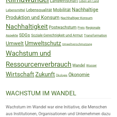
Landwirtschaft
Leben am Land
Nachhaltige
Mobilität
Lebensqualität
Lebensmittel
Produktion und Konsum
Nachhaltiger Konsum
Nachhaltigkeit
Postwachstum
Regionale
Preis
SDGs
Soziale Gerechtigkeit und Armut
Aspekte
Transformation
Umweltschutz
Umwelt
Umweltverschmutzung
Wachstum und
Ressourcenverbrauch
Wandel
Wasser
Wirtschaft
Zukunft
Ökonomie
Ökologie
WACHSTUM IM WANDEL
Wachstum im Wandel war eine Initiative, die Menschen
aus Institutionen, Organisationen und Unternehmen dazu