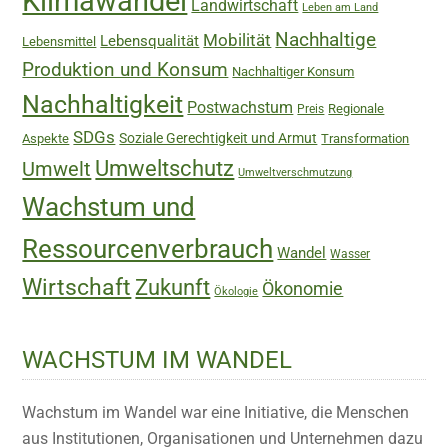
Klimawandel
Landwirtschaft
Leben am Land
Nachhaltige
Mobilität
Lebensqualität
Lebensmittel
Produktion und Konsum
Nachhaltiger Konsum
Nachhaltigkeit
Postwachstum
Regionale
Preis
SDGs
Soziale Gerechtigkeit und Armut
Aspekte
Transformation
Umweltschutz
Umwelt
Umweltverschmutzung
Wachstum und
Ressourcenverbrauch
Wandel
Wasser
Wirtschaft
Zukunft
Ökonomie
Ökologie
WACHSTUM IM WANDEL
Wachstum im Wandel war eine Initiative, die Menschen
aus Institutionen, Organisationen und Unternehmen dazu