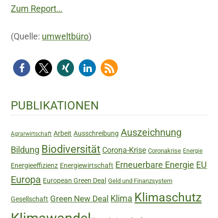
Zum Report…
(Quelle:
umweltbüro
)
Haupt-
PUBLIKATIONEN
Sidebar
Auszeichnung
Arbeit
Ausschreibung
Agrarwirtschaft
Biodiversität
Bildung
Corona-Krise
Coronakrise
Energie
Erneuerbare Energie
EU
Energieeffizienz
Energiewirtschaft
Europa
European Green Deal
Geld und Finanzsystem
Klimaschutz
Green New Deal
Klima
Gesellschaft