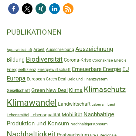
Haupt-
PUBLIKATIONEN
Sidebar
Auszeichnung
Arbeit
Ausschreibung
Agrarwirtschaft
Biodiversität
Bildung
Corona-Krise
Coronakrise
Energie
Erneuerbare Energie
EU
Energieeffizienz
Energiewirtschaft
Europa
European Green Deal
Geld und Finanzsystem
Klimaschutz
Green New Deal
Klima
Gesellschaft
Klimawandel
Landwirtschaft
Leben am Land
Nachhaltige
Mobilität
Lebensqualität
Lebensmittel
Produktion und Konsum
Nachhaltiger Konsum
Nachhaltigkeit
Postwachstum
Regionale
Preis