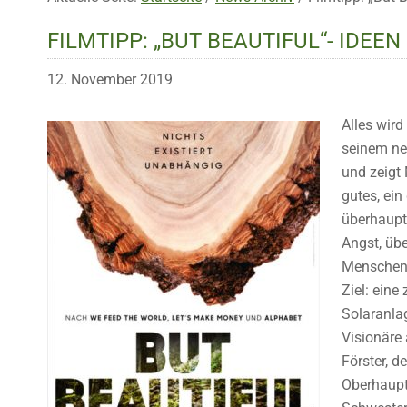
FILMTIPP: „BUT BEAUTIFUL“- IDEE
12. November 2019
Alles wird
seinem ne
und zeigt
gutes, ei
überhaupt
Angst, übe
Menschen 
Ziel: eine
Solaranla
Visionäre
Förster, d
Oberhaupt