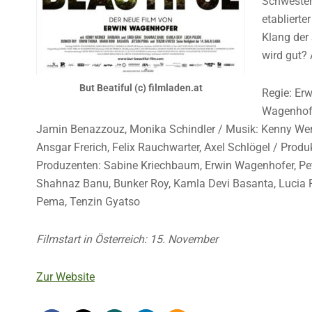
Schwester 
etablierte
Klang der 
wird gut? 
But Beatiful (c) filmladen.at
Regie: Er
Wagenhofe
Jamin Benazzouz, Monika Schindler / Musik: Kenny Werne
Ansgar Frerich, Felix Rauchwarter, Axel Schlögel / Prod
Produzenten: Sabine Kriechbaum, Erwin Wagenhofer, Pete
Shahnaz Banu, Bunker Roy, Kamla Devi Basanta, Lucia P
Pema, Tenzin Gyatso
Filmstart in Österreich: 15. November
Zur Website