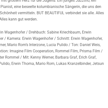
mit großem Herz für die Jugend. Ein junges Jazztrio, ein
r Pianist, eine beseelte kolumbianische Sängerin, die uns den
Schönheit vermitteln. BUT BEAUTIFUL verbindet sie alle. Alles
Alles kann gut werden.
win Wagenhofer / Drehbuch: Sabine Kriechbaum, Erwin
r / Kamera: Erwin Wagenhofer / Schnitt: Erwin Wagenhofer,
r, Mario Rom’s Interzone, Lucia Pulido / Ton: Daniel Weis,
uktion: Imagine Film Cooperation, Rommel Film, Prisma Film /
r Rommel / Mit: Kenny Werner, Barbara Graf, Erich Graf,
ulido, Erwin Thoma, Mario Rom, Lukas Kranzelbinder, Jetsun