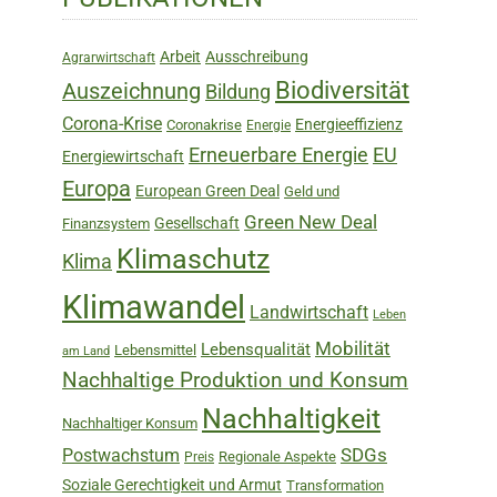
Sidebar
Arbeit
Ausschreibung
Agrarwirtschaft
Biodiversität
Auszeichnung
Bildung
Corona-Krise
Energieeffizienz
Coronakrise
Energie
Erneuerbare Energie
EU
Energiewirtschaft
Europa
European Green Deal
Geld und
Green New Deal
Gesellschaft
Finanzsystem
Klimaschutz
Klima
Klimawandel
Landwirtschaft
Leben
Mobilität
Lebensqualität
Lebensmittel
am Land
Nachhaltige Produktion und Konsum
Nachhaltigkeit
Nachhaltiger Konsum
SDGs
Postwachstum
Regionale Aspekte
Preis
Soziale Gerechtigkeit und Armut
Transformation