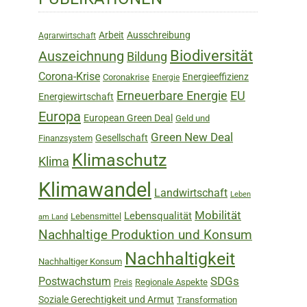
Sidebar
Arbeit
Ausschreibung
Agrarwirtschaft
Biodiversität
Auszeichnung
Bildung
Corona-Krise
Energieeffizienz
Coronakrise
Energie
Erneuerbare Energie
EU
Energiewirtschaft
Europa
European Green Deal
Geld und
Green New Deal
Gesellschaft
Finanzsystem
Klimaschutz
Klima
Klimawandel
Landwirtschaft
Leben
Mobilität
Lebensqualität
Lebensmittel
am Land
Nachhaltige Produktion und Konsum
Nachhaltigkeit
Nachhaltiger Konsum
SDGs
Postwachstum
Regionale Aspekte
Preis
Soziale Gerechtigkeit und Armut
Transformation