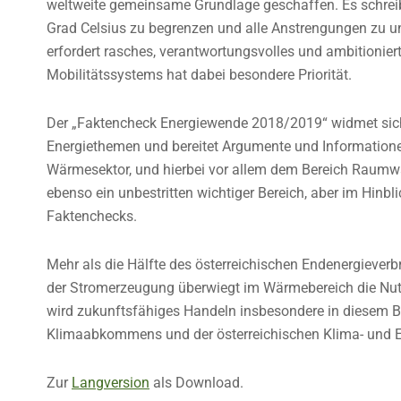
weltweite gemeinsame Grundlage geschaffen. Es schreib
Grad Celsius zu begrenzen und alle Anstrengungen zu un
erfordert rasches, verantwortungsvolles und ambitionie
Mobilitätssystems hat dabei besondere Priorität.
Der „Faktencheck Energiewende 2018/2019“ widmet sich 
Energiethemen und bereitet Argumente und Informatione
Wärmesektor, und hierbei vor allem dem Bereich Raumw
ebenso ein unbestritten wichtiger Bereich, aber im Hinbl
Faktenchecks.
Mehr als die Hälfte des österreichischen Endenergiever
der Stromerzeugung überwiegt im Wärmebereich die Nutz
wird zukunftsfähiges Handeln insbesondere in diesem Ber
Klimaabkommens und der österreichischen Klima- und En
Zur
Langversion
als Download.