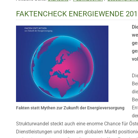
FAKTENCHECK ENERGIEWENDE 201
Di
we
ge
ge
vo
Di
Be
di
Be
En
Fakten statt Mythen zur Zukunft der Energieversorgung
de
Strukturwandel steckt auch eine enorme Chance für Öster
Dienstleistungen und Ideen am globalen Markt position