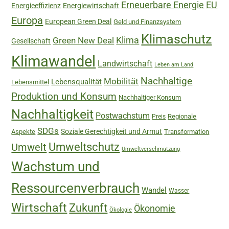
Erneuerbare Energie
EU
Energieeffizienz
Energiewirtschaft
Europa
European Green Deal
Geld und Finanzsystem
Klimaschutz
Green New Deal
Klima
Gesellschaft
Klimawandel
Landwirtschaft
Leben am Land
Nachhaltige
Mobilität
Lebensqualität
Lebensmittel
Produktion und Konsum
Nachhaltiger Konsum
Nachhaltigkeit
Postwachstum
Regionale
Preis
SDGs
Soziale Gerechtigkeit und Armut
Aspekte
Transformation
Umweltschutz
Umwelt
Umweltverschmutzung
Wachstum und
Ressourcenverbrauch
Wandel
Wasser
Wirtschaft
Zukunft
Ökonomie
Ökologie