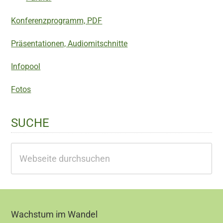
Konferenzprogramm, PDF
Präsentationen, Audiomitschnitte
Infopool
Fotos
SUCHE
Webseite
durchsuchen
Footer
Wachstum im Wandel