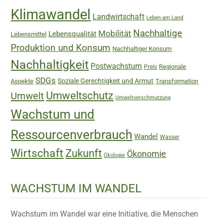
Klimawandel
Landwirtschaft
Leben am Land
Nachhaltige
Mobilität
Lebensqualität
Lebensmittel
Produktion und Konsum
Nachhaltiger Konsum
Nachhaltigkeit
Postwachstum
Regionale
Preis
SDGs
Soziale Gerechtigkeit und Armut
Aspekte
Transformation
Umweltschutz
Umwelt
Umweltverschmutzung
Wachstum und
Ressourcenverbrauch
Wandel
Wasser
Wirtschaft
Zukunft
Ökonomie
Ökologie
WACHSTUM IM WANDEL
Wachstum im Wandel war eine Initiative, die Menschen