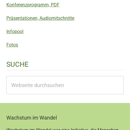
Konferenzprogramm, PDF
Präsentationen, Audiomitschnitte
Infopool
Fotos
SUCHE
Webseite
durchsuchen
Footer
Wachstum im Wandel