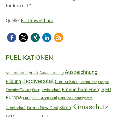
fördern gilt.“
Quelle:
EU Umweltbüro
Haupt-
PUBLIKATIONEN
Sidebar
Auszeichnung
Arbeit
Ausschreibung
Agrarwirtschaft
Biodiversität
Bildung
Corona-Krise
Coronakrise
Energie
Erneuerbare Energie
EU
Energieeffizienz
Energiewirtschaft
Europa
European Green Deal
Geld und Finanzsystem
Klimaschutz
Green New Deal
Klima
Gesellschaft