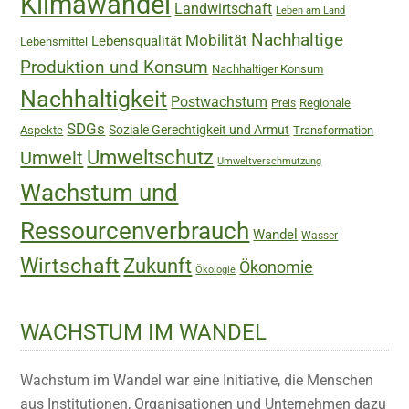
Klimawandel
Landwirtschaft
Leben am Land
Nachhaltige
Mobilität
Lebensqualität
Lebensmittel
Produktion und Konsum
Nachhaltiger Konsum
Nachhaltigkeit
Postwachstum
Regionale
Preis
SDGs
Soziale Gerechtigkeit und Armut
Aspekte
Transformation
Umweltschutz
Umwelt
Umweltverschmutzung
Wachstum und
Ressourcenverbrauch
Wandel
Wasser
Wirtschaft
Zukunft
Ökonomie
Ökologie
WACHSTUM IM WANDEL
Wachstum im Wandel war eine Initiative, die Menschen
aus Institutionen, Organisationen und Unternehmen dazu