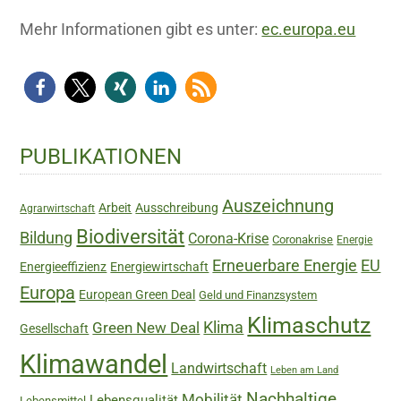
Mehr Informationen gibt es unter:
ec.europa.eu
Haupt-
PUBLIKATIONEN
Sidebar
Auszeichnung
Arbeit
Ausschreibung
Agrarwirtschaft
Biodiversität
Bildung
Corona-Krise
Coronakrise
Energie
Erneuerbare Energie
EU
Energieeffizienz
Energiewirtschaft
Europa
European Green Deal
Geld und Finanzsystem
Klimaschutz
Green New Deal
Klima
Gesellschaft
Klimawandel
Landwirtschaft
Leben am Land
Nachhaltige
Mobilität
Lebensqualität
Lebensmittel