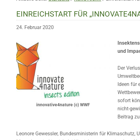
EINREICHSTART FÜR „INNOVATE4N
24. Februar 2020
Insektens
und Impac
Der Verlus
Umweltbed
Ideen für 
Wettbewerb
sofort kö
innovative4nature (c) WWF
nicht-gewi
Beitrag zu
Leonore Gewessler, Bundesministerin für Klimaschutz, Um