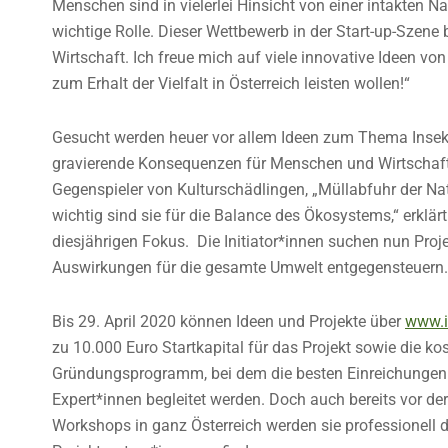
Menschen sind in vielerlei Hinsicht von einer intakten Nat
wichtige Rolle. Dieser Wettbewerb in der Start-up-Szen
Wirtschaft. Ich freue mich auf viele innovative Ideen v
zum Erhalt der Vielfalt in Österreich leisten wollen!“
Gesucht werden heuer vor allem Ideen zum Thema Insekten
gravierende Konsequenzen für Menschen und Wirtschaft. 
Gegenspieler von Kulturschädlingen, „Müllabfuhr der Na
wichtig sind sie für die Balance des Ökosystems,“ erklär
diesjährigen Fokus. Die Initiator*innen suchen nun Proje
Auswirkungen für die gesamte Umwelt entgegensteuern.
Bis 29. April 2020 können Ideen und Projekte über
www.i
zu 10.000 Euro Startkapital für das Projekt sowie die
Gründungsprogramm, bei dem die besten Einreichungen b
Expert*innen begleitet werden. Doch auch bereits vor der 
Workshops in ganz Österreich werden sie professionell da