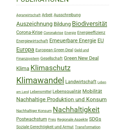
Sidebar
Arbeit
Ausschreibung
Agrarwirtschaft
Biodiversität
Auszeichnung
Bildung
Corona-Krise
Energieeffizienz
Coronakrise
Energie
Erneuerbare Energie
EU
Energiewirtschaft
Europa
European Green Deal
Geld und
Green New Deal
Gesellschaft
Finanzsystem
Klimaschutz
Klima
Klimawandel
Landwirtschaft
Leben
Mobilität
Lebensqualität
Lebensmittel
am Land
Nachhaltige Produktion und Konsum
Nachhaltigkeit
Nachhaltiger Konsum
SDGs
Postwachstum
Regionale Aspekte
Preis
Soziale Gerechtigkeit und Armut
Transformation