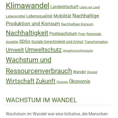
Klimawandel
Landwirtschaft
Leben am Land
Nachhaltige
Mobilität
Lebensqualität
Lebensmittel
Produktion und Konsum
Nachhaltiger Konsum
Nachhaltigkeit
Postwachstum
Regionale
Preis
SDGs
Soziale Gerechtigkeit und Armut
Aspekte
Transformation
Umweltschutz
Umwelt
Umweltverschmutzung
Wachstum und
Ressourcenverbrauch
Wandel
Wasser
Wirtschaft
Zukunft
Ökonomie
Ökologie
WACHSTUM IM WANDEL
Wachstum im Wandel war eine Initiative, die Menschen