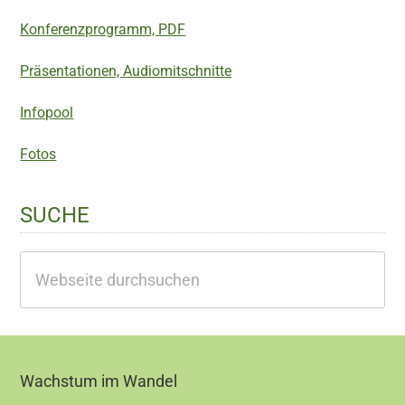
Konferenzprogramm, PDF
Präsentationen, Audiomitschnitte
Infopool
Fotos
SUCHE
Webseite
durchsuchen
Footer
Wachstum im Wandel