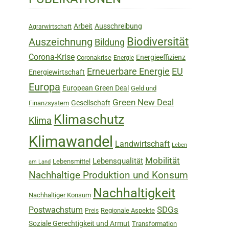
Sidebar
Arbeit
Ausschreibung
Agrarwirtschaft
Biodiversität
Auszeichnung
Bildung
Corona-Krise
Energieeffizienz
Coronakrise
Energie
Erneuerbare Energie
EU
Energiewirtschaft
Europa
European Green Deal
Geld und
Green New Deal
Gesellschaft
Finanzsystem
Klimaschutz
Klima
Klimawandel
Landwirtschaft
Leben
Mobilität
Lebensqualität
Lebensmittel
am Land
Nachhaltige Produktion und Konsum
Nachhaltigkeit
Nachhaltiger Konsum
SDGs
Postwachstum
Regionale Aspekte
Preis
Soziale Gerechtigkeit und Armut
Transformation