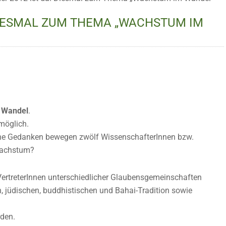
 DIESMAL ZUM THEMA „WACHSTUM IM
 Wandel
.
möglich.
che Gedanken bewegen zwölf WissenschafterInnen bzw.
Wachstum?
VertreterInnen unterschiedlicher Glaubensgemeinschaften
en, jüdischen, buddhistischen und Bahai-Tradition sowie
rden.