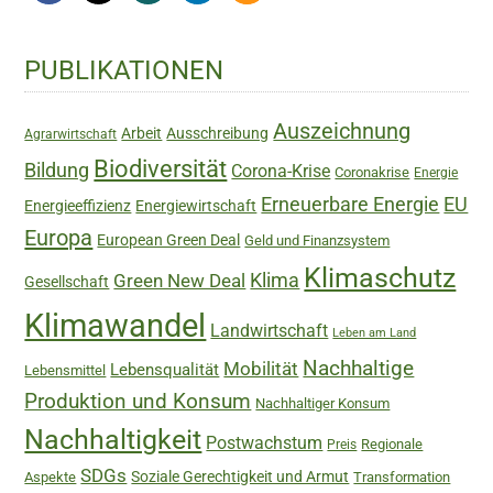
Haupt-
PUBLIKATIONEN
Sidebar
Auszeichnung
Arbeit
Ausschreibung
Agrarwirtschaft
Biodiversität
Bildung
Corona-Krise
Coronakrise
Energie
Erneuerbare Energie
EU
Energieeffizienz
Energiewirtschaft
Europa
European Green Deal
Geld und Finanzsystem
Klimaschutz
Green New Deal
Klima
Gesellschaft
Klimawandel
Landwirtschaft
Leben am Land
Nachhaltige
Mobilität
Lebensqualität
Lebensmittel
Produktion und Konsum
Nachhaltiger Konsum
Nachhaltigkeit
Postwachstum
Regionale
Preis
SDGs
Soziale Gerechtigkeit und Armut
Aspekte
Transformation