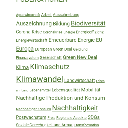
Sidebar
Arbeit
Ausschreibung
Agrarwirtschaft
Biodiversität
Auszeichnung
Bildung
Corona-Krise
Energieeffizienz
Coronakrise
Energie
Erneuerbare Energie
EU
Energiewirtschaft
Europa
European Green Deal
Geld und
Green New Deal
Gesellschaft
Finanzsystem
Klimaschutz
Klima
Klimawandel
Landwirtschaft
Leben
Mobilität
Lebensqualität
Lebensmittel
am Land
Nachhaltige Produktion und Konsum
Nachhaltigkeit
Nachhaltiger Konsum
SDGs
Postwachstum
Regionale Aspekte
Preis
Soziale Gerechtigkeit und Armut
Transformation