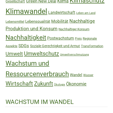
Klimaschutz
Green New Deal
Klima
Gesellschaft
Klimawandel
Landwirtschaft
Leben am Land
Nachhaltige
Mobilität
Lebensqualität
Lebensmittel
Produktion und Konsum
Nachhaltiger Konsum
Nachhaltigkeit
Postwachstum
Regionale
Preis
SDGs
Soziale Gerechtigkeit und Armut
Aspekte
Transformation
Umweltschutz
Umwelt
Umweltverschmutzung
Wachstum und
Ressourcenverbrauch
Wandel
Wasser
Wirtschaft
Zukunft
Ökonomie
Ökologie
WACHSTUM IM WANDEL