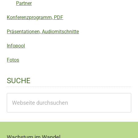
Partner
Konferenzprogramm, PDF
Präsentationen, Audiomitschnitte
Infopool
Fotos
SUCHE
Webseite
durchsuchen
Footer
Wachstum im Wandel